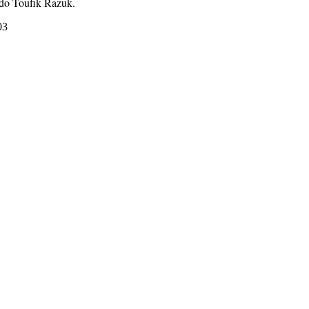
ldo Toufik Razuk.
:03