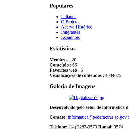
Populares
Italianos
O Projeto
Acervo Histórico
Imigrantes
Espanhois
Estatísticas
Membros
: 20
Conteúdo
: 66
Favoritos web
: 6
Visualizações de conteúdos
: 4034675
Galeria de Imagens
Desenvolvido pelo setor de informática 
Contato:
informatica@pederneiras.sp.gov.
Telefone:
(14) 3283-9570
Ramal:
9574