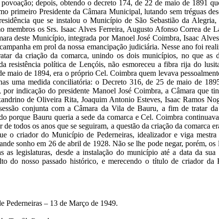
ga povoação; depois, obtendo o decreto 174, de 22 de maio de 1891 
como primeiro Presidente da Câmara Municipal, lutando sem tréguas de
esidência que se instalou o Município de São Sebastião da Alegria,
omo membros os Srs. Isaac Alves Ferreira, Augusto Afonso Correa de 
mara deste Município, integrada por Manoel José Coimbra, Isaac Alves 
 campanha em prol da nossa emancipação judiciária. Nesse ano foi rea
a tratar da criação da comarca, unindo os dois municípios, no que a
a resistência política de Lençóis, não esmoreceu a fibra rija do lusi
3 de maio de 1894, era o próprio Cel. Coimbra quem levava pessoalmen
nas uma medida conciliatória: o Decreto 316, de 25 de maio de 18
, por indicação do presidente Manoel José Coimbra, a Câmara que t
ndrino de Oliveira Rita, Joaquim Antonio Esteves, Isaac Ramos Nog
sessão conjunta com a Câmara da Vila de Bauru, a fim de tratar d
o porque Bauru queria a sede da comarca e Cel. Coimbra continuava i
 de todos os anos que se seguiram, a questão da criação da comarca e
e o criador do Município de Pederneiras, idealizador e viga mestr
grande sonho em 26 de abril de 1928. Não se lhe pode negar, porém, os
 as legislaturas, desde a instalação do município até a data da sua m
to do nosso passado histórico, e merecendo o título de criador da
de Pederneiras – 13 de Março de 1949.