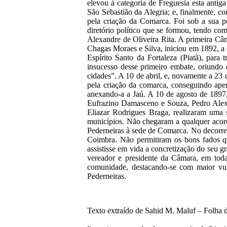
elevou à categoria de Freguesia esta anti
São Sebastião da Alegria; e, finalmente, 
pela criação da Comarca. Foi sob a sua pr
diretório político que se formou, tendo c
Alexandre de Oliveira Rita. A primeira Câ
Chagas Moraes e Silva, iniciou em 1892, a
Espírito Santo da Fortaleza (Piatã), par
insucesso desse primeiro embate, oriundo d
cidades”. A 10 de abril, e, novamente a 2
pela criação da comarca, conseguindo ape
anexando-a a Jaú. A 10 de agosto de 1897
Eufrazino Damasceno e Souza, Pedro Alexa
Eliazar Rodrigues Braga, realizaram uma 
municípios. Não chegaram a qualquer acord
Pederneiras à sede de Comarca. No decorrer
Coimbra. Não permitiram os bons fados qu
assistisse em vida a concretização do seu 
vereador e presidente da Câmara, em todas
comunidade, destacando-se com maior vul
Pederneiras.
Texto extraído de Sahid M. Maluf – Folha 