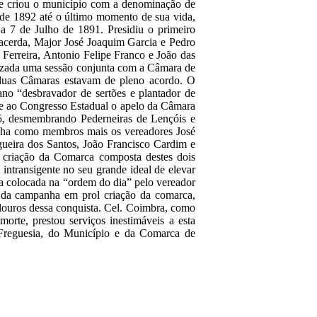
que criou o município com a denominação de
sde 1892 até o último momento de sua vida,
 a 7 de Julho de 1891. Presidiu o primeiro
Lacerda, Major José Joaquim Garcia e Pedro
Ferreira, Antonio Felipe Franco e João das
lizada uma sessão conjunta com a Câmara de
s duas Câmaras estavam de pleno acordo. O
tano “desbravador de sertões e plantador de
te ao Congresso Estadual o apelo da Câmara
95, desmembrando Pederneiras de Lençóis e
inha como membros mais os vereadores José
ueira dos Santos, João Francisco Cardim e
a criação da Comarca composta destes dois
ntransigente no seu grande ideal de elevar
ra colocada na “ordem do dia” pelo vereador
a da campanha em prol criação da comarca,
 louros dessa conquista. Cel. Coimbra, como
orte, prestou serviços inestimáveis a esta
 Freguesia, do Município e da Comarca de